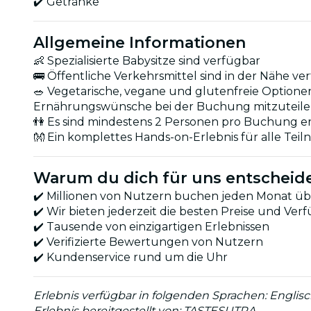
✔️ Getränke
Allgemeine Informationen
👶 Spezialisierte Babysitze sind verfügbar
🚌 Öffentliche Verkehrsmittel sind in der Nähe v
🥗 Vegetarische, vegane und glutenfreie Optionen s
Ernährungswünsche bei der Buchung mitzuteil
👫 Es sind mindestens 2 Personen pro Buchung er
👐 Ein komplettes Hands-on-Erlebnis für alle Tei
Warum du dich für uns entscheide
✔️ Millionen von Nutzern buchen jeden Monat üb
✔️ Wir bieten jederzeit die besten Preise und Ver
✔️ Tausende von einzigartigen Erlebnissen
✔️ Verifizierte Bewertungen von Nutzern
✔️ Kundenservice rund um die Uhr
Erlebnis verfügbar in folgenden Sprachen: Englisc
Erlebnis bereitgestellt von: TASTESUTRA