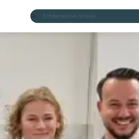
Entdecke
Live-Shows
Madrid
Candlelight
London
Erlebnisse und Städte
São Paulo
Seoul
Stadttouren
Konzerte