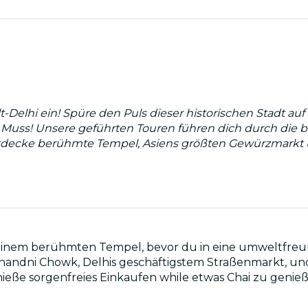
t-Delhi ein! Spüre den Puls dieser historischen Stadt au
in Muss! Unsere geführten Touren führen dich durch di
ntdecke berühmte Tempel, Asiens größten Gewürzmarkt 
einem berühmten Tempel, bevor du in eine umweltfreund
handni Chowk, Delhis geschäftigstem Straßenmarkt, und 
eße sorgenfreies Einkaufen while etwas Chai zu genieß