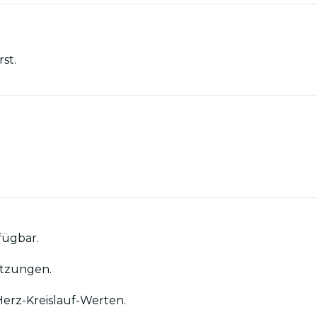
st.
fügbar.
etzungen.
Herz-Kreislauf-Werten.