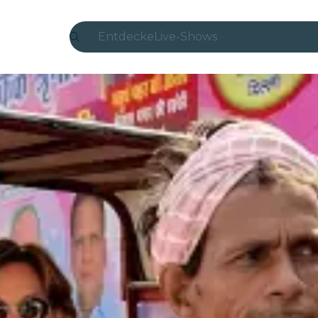
Entdecke
Live-Shows
Madrid
Candlelight
London
Erlebnisse und Städte
São Paulo
Seoul
Stadttouren
Konzerte