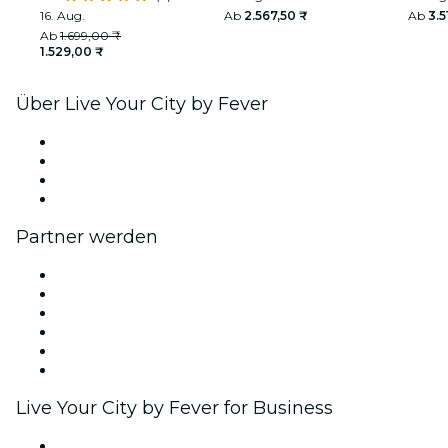
ländliche Indien
16. Aug.
Ab
2.567,50 ₹
Ab
3.5
Ab
1.699,00 ₹
1.529,00 ₹
Über Live Your City by Fever
Presse
Wir stellen ein!
Geschenkgutscheine
Hilfe-Center
Partner werden
Fever Zone
Veröffentliche dein Event
Firmenevents & -vorteile
Affiliate-Programm
Botschafter & Influencer-Programm
Markenpartnerschaften
Live Your City by Fever for Business
Privatveranstaltungen & Gruppentickets