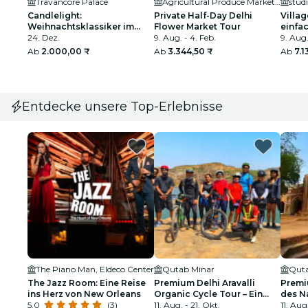
Travancore Palace
Agricultural Produce Marketing Committee
stud
Candlelight:
Private Half-Day Delhi
Villa
Weihnachtsklassiker im
Flower Market Tour
einfa
Travancore Palace
24. Dez.
9. Aug. - 4. Feb.
9. Aug.
Ab
2.000,00 ₹
Ab
3.344,50 ₹
Ab
7.1
Entdecke unsere Top-Erlebnisse
The Piano Man, Eldeco Center
Qutab Minar
Quta
The Jazz Room: Eine Reise
Premium Delhi Aravalli
Premi
ins Herz von New Orleans
Organic Cycle Tour – Ein
des Na
5.0
(3)
Blick auf das reale und
11. Aug. - 21. Okt.
Das er
11. Aug