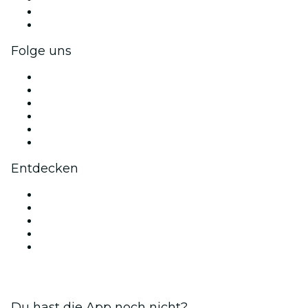
Firmenvorteile
Firmengeschenkkarten und -gutscheine
Folge uns
Facebook
X (Twitter)
Instagram
TikTok
LinkedIn
YouTube
Entdecken
Veranstaltungsorte in Neu-Delhi
Heute
Morgen
Diese Woche
Dieses Wochenende
Du hast die App noch nicht?