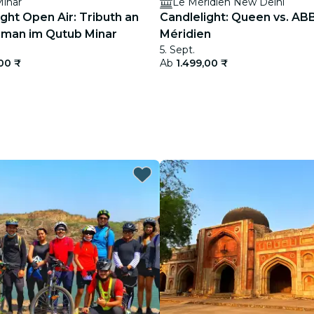
inar
Le Méridien New Delhi
ght Open Air: Tributh an
Candlelight: Queen vs. AB
hman im Qutub Minar
Méridien
5. Sept.
,00 ₹
Ab
1.499,00 ₹