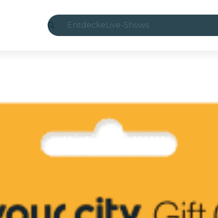
Entdecke
Live-Shows
Madrid
Candlelight
London
Erlebnisse und Städte
São Paulo
Seoul
Stadttouren
Konzerte