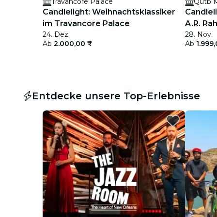
Travancore Palace
Qutb M
Candlelight: Weihnachtsklassiker
Candleli
im Travancore Palace
A.R. Ra
24. Dez.
28. Nov.
Ab
2.000,00 ₹
Ab
1.999
Entdecke unsere Top-Erlebnisse