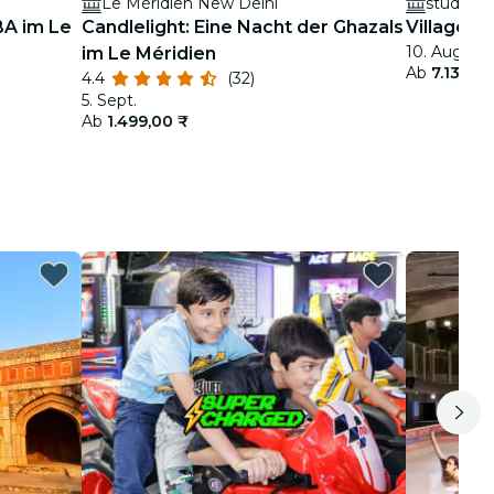
Le Méridien New Delhi
studifys
BA im Le
Candlelight: Eine Nacht der Ghazals
Village S
10. Aug. - 5
im Le Méridien
Ab
7.135,00
4.4
(32)
5. Sept.
Ab
1.499,00 ₹