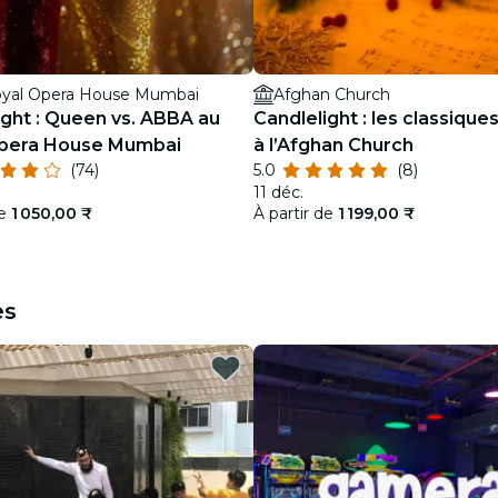
oyal Opera House Mumbai
Afghan Church
ight : Queen vs. ABBA au
Candlelight : les classique
Opera House Mumbai
à l’Afghan Church
(74)
5.0
(8)
11 déc.
de
1 050,00 ₹
À partir de
1 199,00 ₹
es