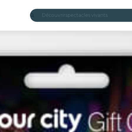
Découvrir
spectacles vivants
Madrid
Candlelight
Londres
expériences et villes
São Paulo
expositions
Séoul
visites urbaines
concerts