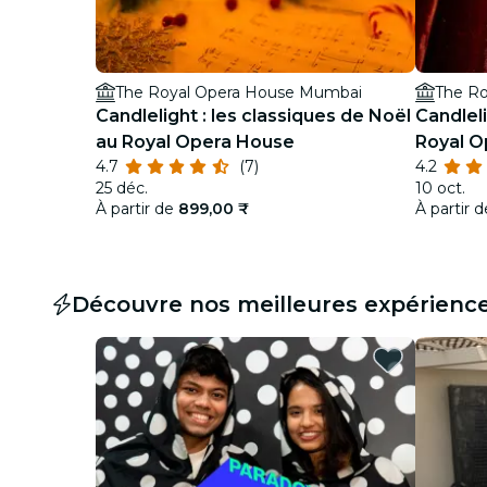
The Royal Opera House Mumbai
The R
Candlelight : les classiques de Noël
Candlel
au Royal Opera House
Royal 
4.7
(7)
4.2
25 déc.
10 oct.
À partir de
899,00 ₹
À partir 
Découvre nos meilleures expérienc