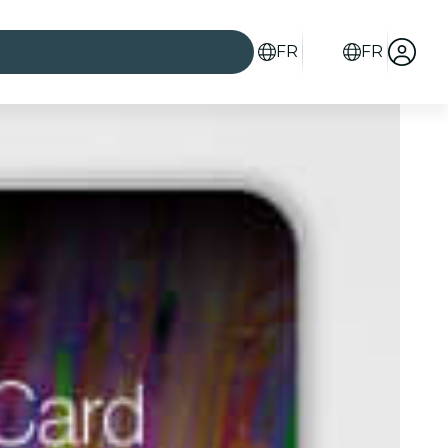
FR
FR