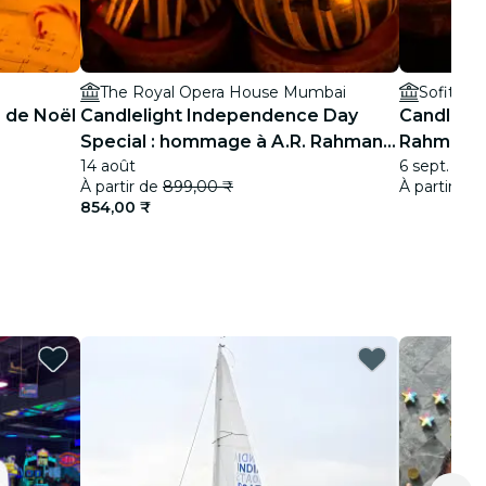
The Royal Opera House Mumbai
Sofitel
s de Noël
Candlelight Independence Day
Candlelig
Special : hommage à A.R. Rahman
Rahman a
14 août
6 sept.
au Royal Opera House
À partir de
899,00 ₹
À partir de
854,00 ₹