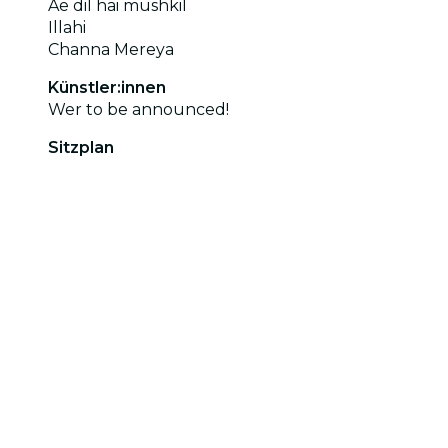
Ae dil hai mushkil
Illahi
Channa Mereya
Künstler:innen
Wer to be announced!
Sitzplan