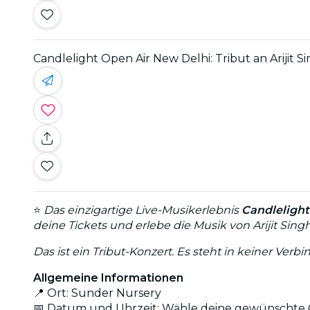
Candlelight Open Air New Delhi: Tribut an Arijit S
⭐
Das einzigartige Live-Musikerlebnis
Candlelight
deine Tickets und erlebe die Musik von Arijit Si
Das ist ein Tribut-Konzert. Es steht in keiner V
Allgemeine Informationen
📍 Ort: Sunder Nursery
📅 Datum und Uhrzeit: Wähle deine gewünschte O