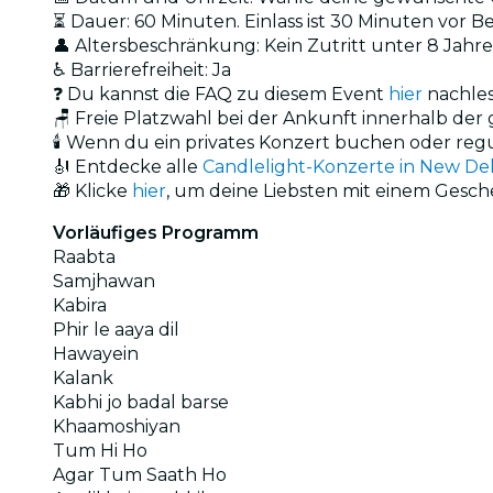
⏳ Dauer: 60 Minuten. Einlass ist 30 Minuten vor B
👤 Altersbeschränkung: Kein Zutritt unter 8 Jahr
♿ Barrierefreiheit: Ja
❓ Du kannst die FAQ zu diesem Event
hier
nachle
🪑 Freie Platzwahl bei der Ankunft innerhalb de
🕯️ Wenn du ein privates Konzert buchen oder reg
🎻 Entdecke alle
Candlelight-Konzerte in New Del
🎁 Klicke
hier
, um deine Liebsten mit einem Gesc
Vorläufiges Programm
Raabta
Samjhawan
Kabira
Phir le aaya dil
Hawayein
Kalank
Kabhi jo badal barse
Khaamoshiyan
Tum Hi Ho
Agar Tum Saath Ho