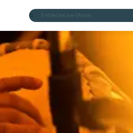
Entdecke
Live-Shows
Madrid
Candlelight
London
Erlebnisse und Städte
São Paulo
Seoul
Stadttouren
Konzerte