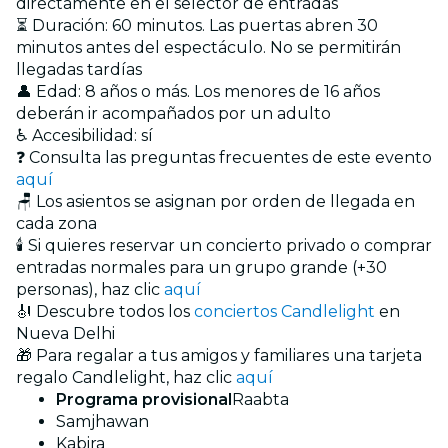
directamente en el selector de entradas
⏳ Duración: 60 minutos. Las puertas abren 30
minutos antes del espectáculo. No se permitirán
llegadas tardías
👤 Edad: 8 años o más. Los menores de 16 años
deberán ir acompañados por un adulto
♿ Accesibilidad: sí
❓ Consulta las preguntas frecuentes de este evento
aquí
🪑 Los asientos se asignan por orden de llegada en
cada zona
🕯️ Si quieres reservar un concierto privado o comprar
entradas normales para un grupo grande (+30
personas), haz clic
aquí
🎻 Descubre todos los
conciertos Candlelight
en
Nueva Delhi
🎁 Para regalar a tus amigos y familiares una tarjeta
regalo Candlelight, haz clic
aquí
Programa provisional
Raabta
Samjhawan
Kabira