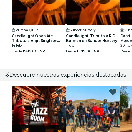
Purana Quila
Sunder Nursery
Sund
Candlelight Open Air:
Candlelight: Tributo a R.D.
Candle
Tributo a Arijit Singh en
Burman en Sunder Nursery
Mejor
Purana Quila
14 feb
11 dic
pelíc
20 no
Desde
1999,00 INR
Desde
1799,00 INR
Desde
Descubre nuestras experiencias destacadas