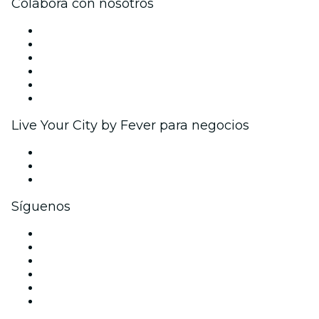
Colabora con nosotros
Gestiona tu evento
Publica tu evento
Eventos y beneficios para empresas
Programa de Afiliados
Programa de embajadores e influencers
Colaboraciones de marca
Live Your City by Fever para negocios
Eventos privados y entradas de grupo
Beneficios corporativos
Tarjetas y cupones de regalo corporativos
Síguenos
Facebook
X (Twitter)
Instagram
TikTok
LinkedIn
Youtube