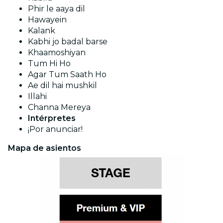
Phir le aaya dil
Hawayein
Kalank
Kabhi jo badal barse
Khaamoshiyan
Tum Hi Ho
Agar Tum Saath Ho
Ae dil hai mushkil
Illahi
Channa Mereya
Intérpretes
¡Por anunciar!
Mapa de asientos