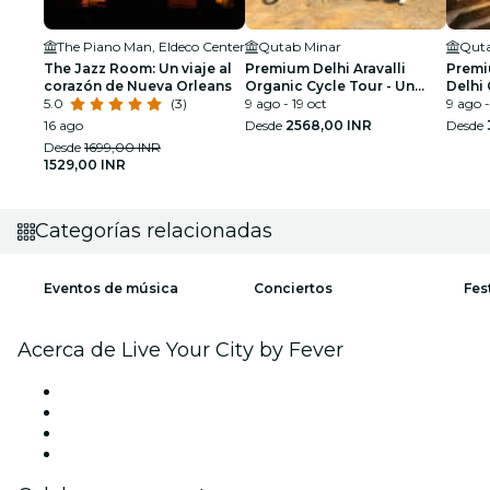
The Piano Man, Eldeco Center
Qutab Minar
Quta
The Jazz Room: Un viaje al
Premium Delhi Aravalli
Premi
corazón de Nueva Orleans
Organic Cycle Tour - Un
Delhi 
5.0
(3)
vistazo a la India real y rural
9 ago - 19 oct
Primer
9 ago -
16 ago
Desde
2568,00 INR
Desde
Desde
1699,00 INR
1529,00 INR
Categorías relacionadas
Eventos de música
Conciertos
Fes
Acerca de Live Your City by Fever
Prensa
Únete al equipo
Tarjetas Regalo
Centro de asistencia