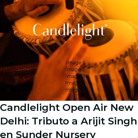
Image 1
Image 2
Image 3
Image 4
Image 5
Candlelight Open Air New
Delhi: Tributo a Arijit Singh
en Sunder Nursery