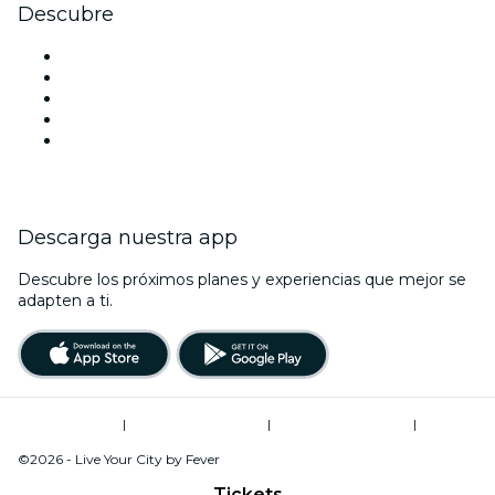
Descubre
Locales y espacios de eventos en Nueva Delhi
Hoy
Mañana
Esta semana
Este fin de semana
Descarga nuestra app
Descubre los próximos planes y experiencias que mejor se
adapten a ti.
Términos de uso
|
Política de privacidad
|
Global Privacy Policy
|
Administrador de cookies
©2026 - Live Your City by Fever
Tickets