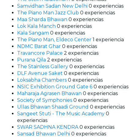
Samvidhan Sadan New Delhi
0 experiencias
The Piano Man Jazz Club
0 experiencias
Maa Sharda Bhawan
0 experiencias
Lok Kala Manch
0 experiencias
Kala Sangam
0 experiencias
The Piano Man, Eldeco Center
1 experiencia
NDMC Barat Ghar
0 experiencias
Travancore Palace
2 experiencias
Purana Qila
2 experiencias
The Stainless Gallery
0 experiencias
DLF Avenue Saket
0 experiencias
Loksabha Chambers
0 experiencias
NSIC Exhibition Ground Gate 6
0 experiencias
Maharaja Agrasen Bhawan
0 experiencias
Society of Symphonies
0 experiencias
Ullas Bhawan Shaadi Ground
0 experiencias
Sangeet Stuti - The Music Academy
0
experiencias
SWAR SADHNA KENDRA
0 experiencias
Sansad Bhawan Delhi
0 experiencias