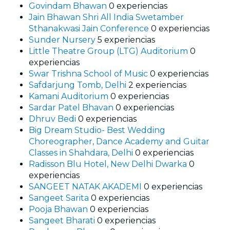
Govindam Bhawan
0 experiencias
Jain Bhawan Shri All India Swetamber
Sthanakwasi Jain Conference
0 experiencias
Sunder Nursery
5 experiencias
Little Theatre Group (LTG) Auditorium
0
experiencias
Swar Trishna School of Music
0 experiencias
Safdarjung Tomb, Delhi
2 experiencias
Kamani Auditorium
0 experiencias
Sardar Patel Bhavan
0 experiencias
Dhruv Bedi
0 experiencias
Big Dream Studio- Best Wedding
Choreographer, Dance Academy and Guitar
Classes in Shahdara, Delhi
0 experiencias
Radisson Blu Hotel, New Delhi Dwarka
0
experiencias
SANGEET NATAK AKADEMI
0 experiencias
Sangeet Sarita
0 experiencias
Pooja Bhawan
0 experiencias
Sangeet Bharati
0 experiencias