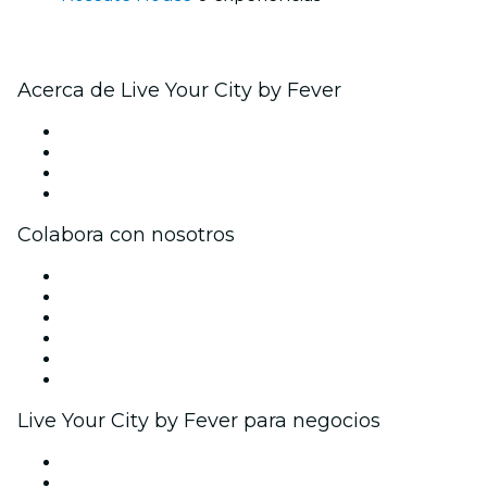
Acerca de Live Your City by Fever
Prensa
Únete al equipo
Tarjetas Regalo
Centro de asistencia
Colabora con nosotros
Gestiona tu evento
Publica tu evento
Eventos y beneficios para empresas
Programa de Afiliados
Programa de embajadores e influencers
Colaboraciones de marca
Live Your City by Fever para negocios
Eventos privados y entradas de grupo
Beneficios corporativos