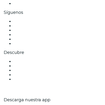
Tarjetas y cupones de regalo corporativos
Síguenos
Facebook
X (Twitter)
Instagram
TikTok
LinkedIn
Youtube
Descubre
Locales y espacios de eventos en Nueva Delhi
Hoy
Mañana
Esta semana
Este fin de semana
Descarga nuestra app