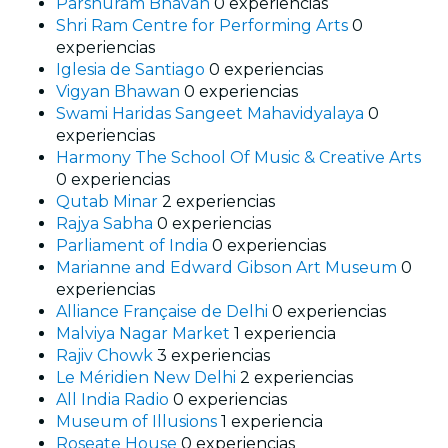
Parshuram Bhavan
0 experiencias
Shri Ram Centre for Performing Arts
0
experiencias
Iglesia de Santiago
0 experiencias
Vigyan Bhawan
0 experiencias
Swami Haridas Sangeet Mahavidyalaya
0
experiencias
Harmony The School Of Music & Creative Arts
0 experiencias
Qutab Minar
2 experiencias
Rajya Sabha
0 experiencias
Parliament of India
0 experiencias
Marianne and Edward Gibson Art Museum
0
experiencias
Alliance Française de Delhi
0 experiencias
Malviya Nagar Market
1 experiencia
Rajiv Chowk
3 experiencias
Le Méridien New Delhi
2 experiencias
All India Radio
0 experiencias
Museum of Illusions
1 experiencia
Roseate House
0 experiencias