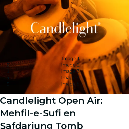
Image 1
Image 2
Image 3
Image 4
Image 5
Candlelight Open Air:
Mehfil-e-Sufi en
Safdarjung Tomb