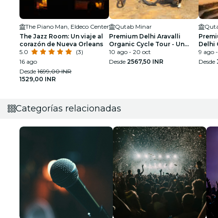
The Piano Man, Eldeco Center
Qutab Minar
Quta
The Jazz Room: Un viaje al
Premium Delhi Aravalli
Premi
corazón de Nueva Orleans
Organic Cycle Tour - Un
Delhi 
5.0
(3)
vistazo a la India real y rural
10 ago - 20 oct
Primer
9 ago -
16 ago
Desde
2567,50 INR
Desde
Desde
1699,00 INR
1529,00 INR
Categorías relacionadas