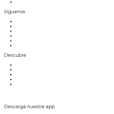
Tarjetas y cupones de regalo corporativos
Síguenos
Facebook
X (Twitter)
Instagram
TikTok
LinkedIn
Youtube
Descubre
Locales y espacios de eventos en Nueva Delhi
Hoy
Mañana
Esta semana
Este fin de semana
Descarga nuestra app