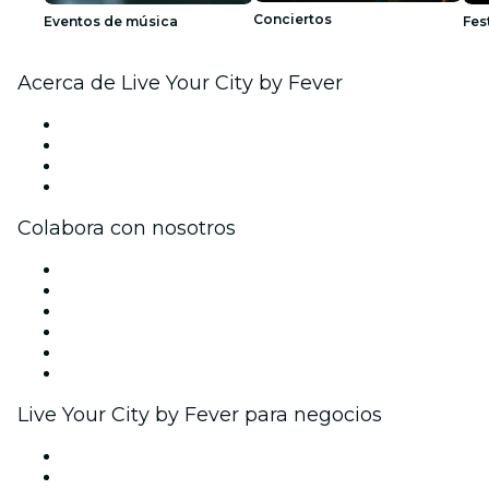
Conciertos
Eventos de música
Fes
Acerca de Live Your City by Fever
Prensa
Únete al equipo
Tarjetas Regalo
Centro de asistencia
Colabora con nosotros
Gestiona tu evento
Publica tu evento
Eventos y beneficios para empresas
Programa de Afiliados
Programa de embajadores e influencers
Colaboraciones de marca
Live Your City by Fever para negocios
Eventos privados y entradas de grupo
Beneficios corporativos