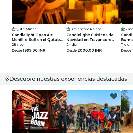
Qutb Minar
Travancore Palace
Sund
Candlelight Open Air:
Candlelight: Clásicos de
Candle
Mehfil-e-Sufi en el Qutub
Navidad en Travancore
Burma
Minar
28 nov
Palace
24 dic
11 dic
Desde
1999,00 INR
Desde
2000,00 INR
Desde
Descubre nuestras experiencias destacadas