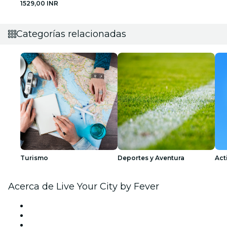
1529,00 INR
Categorías relacionadas
Turismo
Deportes y Aventura
Act
Acerca de Live Your City by Fever
Prensa
Únete al equipo
Tarjetas Regalo