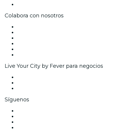
Centro de asistencia
Colabora con nosotros
Gestiona tu evento
Publica tu evento
Eventos y beneficios para empresas
Programa de Afiliados
Programa de embajadores e influencers
Colaboraciones de marca
Live Your City by Fever para negocios
Eventos privados y entradas de grupo
Beneficios corporativos
Tarjetas y cupones de regalo corporativos
Síguenos
Facebook
X (Twitter)
Instagram
TikTok