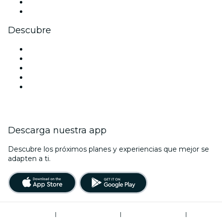
LinkedIn
Youtube
Descubre
Locales y espacios de eventos en Nueva Delhi
Hoy
Mañana
Esta semana
Este fin de semana
Descarga nuestra app
Descubre los próximos planes y experiencias que mejor se
adapten a ti.
Términos de uso
|
Política de privacidad
|
Global Privacy Policy
|
Administrador de cookies