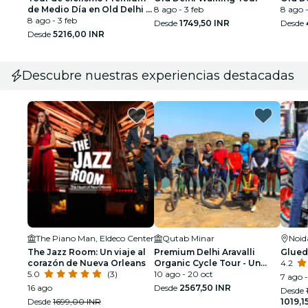
de Medio Día en Old Delhi -
8 ago - 3 feb
8 ago -
Unidad en la Diversidad
8 ago - 3 feb
Desde
1749,50 INR
Desde
Desde
5216,00 INR
Descubre nuestras experiencias destacadas
The Piano Man, Eldeco Center
Qutab Minar
Noid
The Jazz Room: Un viaje al
Premium Delhi Aravalli
Glued
corazón de Nueva Orleans
Organic Cycle Tour - Un
4.2
5.0
(3)
vistazo a la India real y rural
10 ago - 20 oct
7 ago -
16 ago
Desde
2567,50 INR
Desde
Desde
1699,00 INR
1019,1