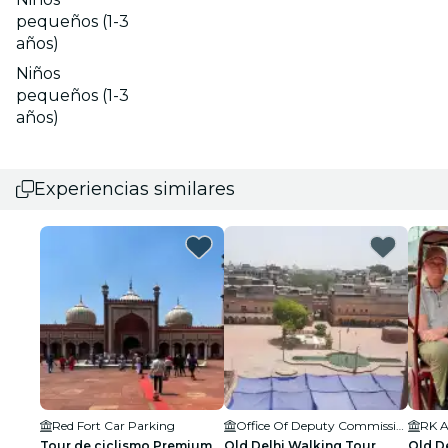
pequeños (1-3
años)
Niños
pequeños (1-3
años)
Experiencias similares
Red Fort Car Parking
Office Of Deputy Commissioner
RK 
Tour de ciclismo Premium
Old Delhi Walking Tour
Old De