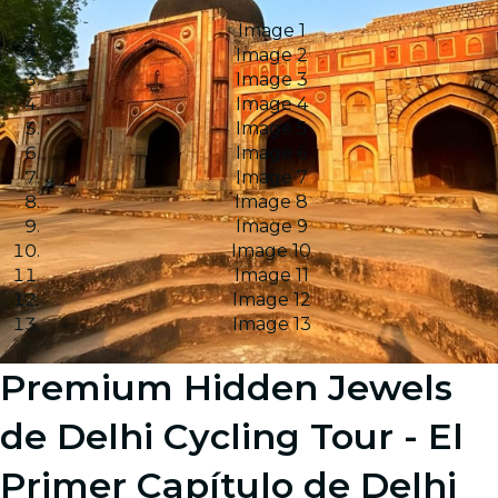
Image 1
Image 2
Image 3
Image 4
Image 5
Image 6
Image 7
Image 8
Image 9
Image 10
Image 11
Image 12
Image 13
Premium Hidden Jewels
de Delhi Cycling Tour - El
Primer Capítulo de Delhi