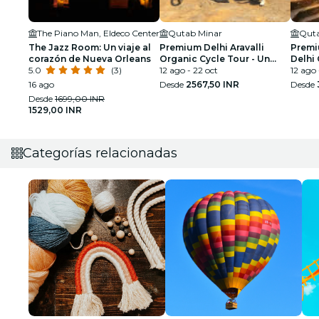
The Piano Man, Eldeco Center
Qutab Minar
Quta
The Jazz Room: Un viaje al
Premium Delhi Aravalli
Premi
corazón de Nueva Orleans
Organic Cycle Tour - Un
Delhi 
5.0
(3)
vistazo a la India real y rural
12 ago - 22 oct
Primer
12 ago 
16 ago
Desde
2567,50 INR
Desde
Desde
1699,00 INR
1529,00 INR
Categorías relacionadas