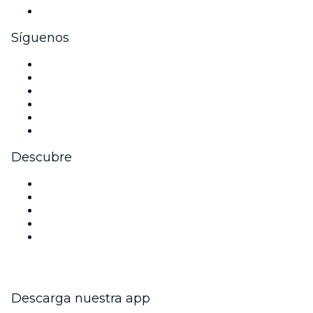
Tarjetas y cupones de regalo corporativos
Síguenos
Facebook
X (Twitter)
Instagram
TikTok
LinkedIn
Youtube
Descubre
Locales y espacios de eventos en Nueva Delhi
Hoy
Mañana
Esta semana
Este fin de semana
Descarga nuestra app