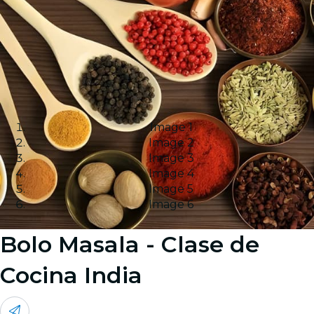
Image 1
Image 2
Image 3
Image 4
Image 5
Image 6
Bolo Masala - Clase de
Cocina India