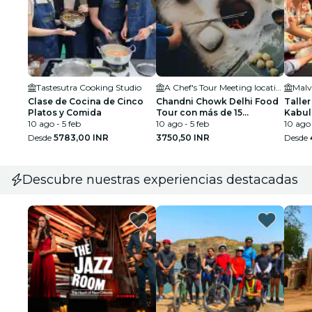
Tastesutra Cooking Studio
A Chef's Tour Meeting location
Malv
Clase de Cocina de Cinco
Chandni Chowk Delhi Food
Taller
Platos y Comida
Tour con más de 15
Kabul
10 ago - 5 feb
degustaciones
10 ago - 5 feb
10 ago 
Desde
5783,00 INR
3750,50 INR
Desde
Descubre nuestras experiencias destacadas