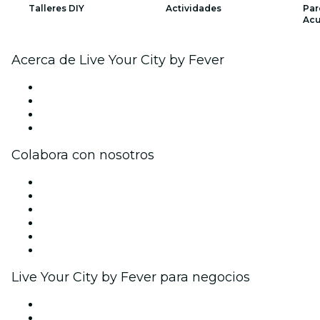
Talleres DIY
Actividades
Par
Acu
Acerca de Live Your City by Fever
Prensa
Únete al equipo
Tarjetas Regalo
Centro de asistencia
Colabora con nosotros
Gestiona tu evento
Publica tu evento
Eventos y beneficios para empresas
Programa de Afiliados
Programa de embajadores e influencers
Colaboraciones de marca
Live Your City by Fever para negocios
Eventos privados y entradas de grupo
Beneficios corporativos