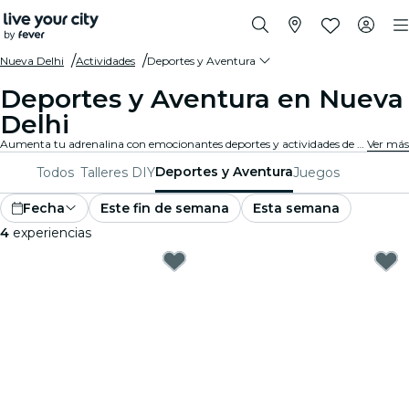
Nueva Delhi
Actividades
Deportes y Aventura
Deportes y Aventura en Nueva
Delhi
Aumenta tu adrenalina con emocionantes deportes y actividades de aventura en Nueva Delhi. Ya sea que te guste el senderismo, la escalada en roca o los deportes extremos, aquí lo encontrarás.
Ver más
Deportes y Aventura
Todos
Talleres DIY
Juegos
Fecha
Este fin de semana
Esta semana
4
experiencias