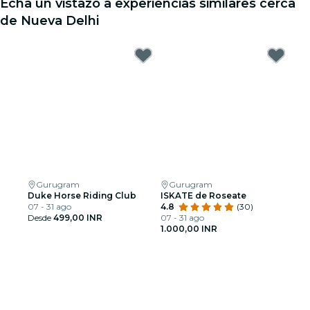
Echa un vistazo a experiencias similares cerca
de Nueva Delhi
Gurugram
Gurugram
Duke Horse Riding Club
ISKATE de Roseate
07 - 31 ago
4.8
(30)
Desde
499,00 INR
07 - 31 ago
1.000,00 INR