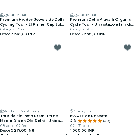
Qutab Minar
Qutab Minar
Premium Hidden Jewels de Delhi
Premium Delhi Aravalli Organic
Cycling Tour - El Primer Capítulo
Cycle Tour - Un vistazo a la India
de Delhi
09 ago - 20 oct
real y rural
09 ago - 19 oct
Desde
3.518,00 INR
Desde
2.568,00 INR
Red Fort Car Parking
Gurugram
Tour de ciclismo Premium de
ISKATE de Roseate
Medio Día en Old Delhi - Unidad
4.8
(30)
en la Diversidad
08 ago - 02 feb
07 - 31 ago
Desde
5.217,00 INR
1.000,00 INR