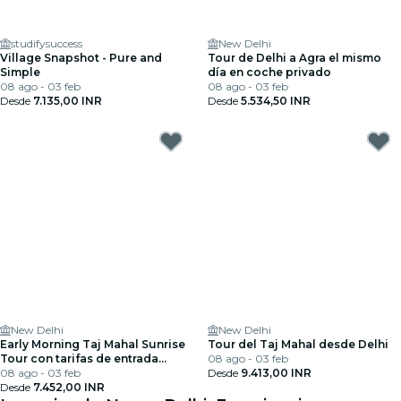
studifysuccess
New Delhi
Village Snapshot - Pure and
Tour de Delhi a Agra el mismo
Simple
día en coche privado
08 ago - 03 feb
08 ago - 03 feb
Desde
7.135,00 INR
Desde
5.534,50 INR
New Delhi
New Delhi
Early Morning Taj Mahal Sunrise
Tour del Taj Mahal desde Delhi
Tour con tarifas de entrada
08 ago - 03 feb
desde Delhi
08 ago - 03 feb
Desde
9.413,00 INR
Desde
7.452,00 INR