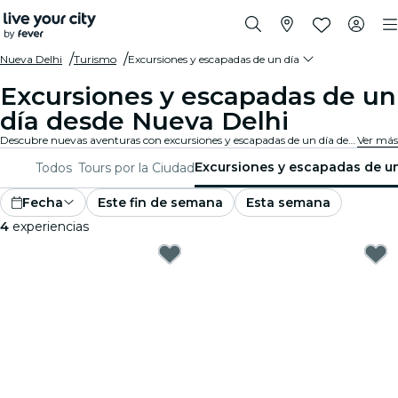
Nueva Delhi
Turismo
Excursiones y escapadas de un día
Excursiones y escapadas de un
día desde Nueva Delhi
Descubre nuevas aventuras con excursiones y escapadas de un día desde Nueva Delhi. Explora atracciones cercanas, paisajes impresionantes y lugares culturales con guías expertos. Un día de descubrimiento perfecto para quienes desean conocer lo mejor de la región.
Ver más
Excursiones y escapadas de un
Todos
Tours por la Ciudad
Fecha
Este fin de semana
Esta semana
4
experiencias