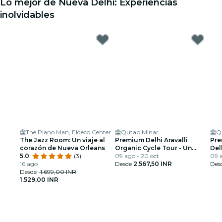
Lo mejor de Nueva Delhi: Experiencias
inolvidables
The Piano Man, Eldeco Center
Qutab Minar
Q
The Jazz Room: Un viaje al
Premium Delhi Aravalli
Pre
corazón de Nueva Orleans
Organic Cycle Tour - Un
Del
5.0
(3)
vistazo a la India real y rural
09 ago - 20 oct
Cap
09 a
16 ago
Desde
2.567,50 INR
Des
Desde
1.699,00 INR
1.529,00 INR