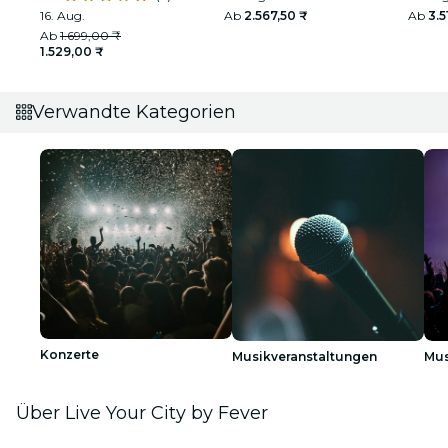
ländliche Indien
16. Aug.
Ab
2.567,50 ₹
Ab
3.5
Ab
1.699,00 ₹
1.529,00 ₹
Verwandte Kategorien
Konzerte
Musikveranstaltungen
Mus
Über Live Your City by Fever