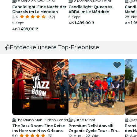
Le Méridien New Delhi
Le Méridien New Delhi
Qutb
Candlelight: Eine Nacht der
Candlelight: Queen vs.
Candle
Ghazals im Le Méridien
ABBA im Le Méridien
Mehfi
4.4
(32)
5. Sept.
Minar
28. No
5. Sept.
Ab
1.499,00 ₹
Ab
1.9
Ab
1.499,00 ₹
Entdecke unsere Top-Erlebnisse
The Piano Man, Eldeco Center
Qutab Minar
Quta
The Jazz Room: Eine Reise
Premium Delhi Aravalli
Premi
ins Herz von New Orleans
Organic Cycle Tour – Ein
des Na
5.0
(3)
Blick auf das reale und
12. Aug. - 22. Okt.
Das er
12. Aug