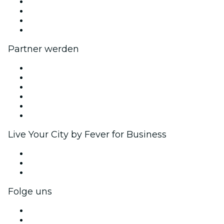
Presse
Wir stellen ein!
Geschenkgutscheine
Hilfe-Center
Partner werden
Fever Zone
Veröffentliche dein Event
Firmenevents & -vorteile
Affiliate-Programm
Botschafter & Influencer-Programm
Markenpartnerschaften
Live Your City by Fever for Business
Privatveranstaltungen & Gruppentickets
Firmenvorteile
Firmengeschenkkarten und -gutscheine
Folge uns
Facebook
X (Twitter)