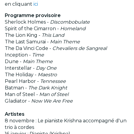
en cliquant
ici
Programme provisoire
Sherlock Holmes -
Discombobulate
Spirit of the Cimarron -
Homeland
The Lion King -
This Land
The Last Samurai -
Main Theme
The Da Vinci Code -
Chevaliers de Sangreal
Inception -
Time
Dune -
Main Theme
Interstellar -
Day One
The Holiday -
Maestro
Pearl Harbor -
Tennessee
Batman -
The Dark Knight
Man of Steel -
Man of Steel
Gladiator -
Now We Are Free
Artistes
8 novembre : Le pianiste Krishna accompagné d'un
trio à cordes
16 janvier : Pianiste (Krishna)