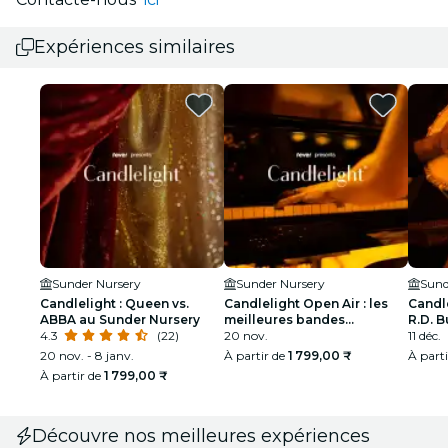
Expériences similaires
Sunder Nursery
Sunder Nursery
Sund
Candlelight : Queen vs.
Candlelight Open Air : les
Candl
ABBA au Sunder Nursery
meilleures bandes
R.D. 
4.3
(22)
originales de films à Sunder
20 nov.
Nurse
11 déc.
Nursery
20 nov. - 8 janv.
À partir de
1 799,00 ₹
À part
À partir de
1 799,00 ₹
Découvre nos meilleures expériences