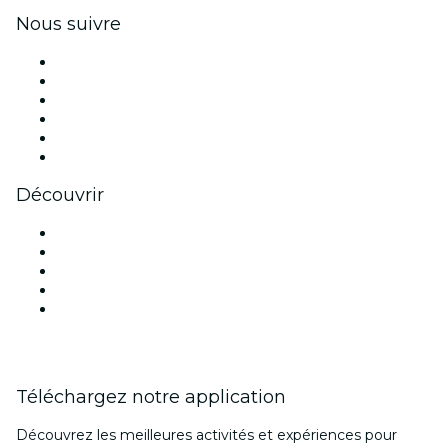
Nous suivre
Facebook
X (Twitter)
Instagram
TikTok
LinkedIn
Youtube
Découvrir
Lieux d'événements à New Delhi
Aujourd'hui
Demain
Cette semaine
Ce week-end
Téléchargez notre application
Découvrez les meilleures activités et expériences pour