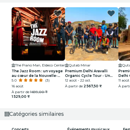
The Piano Man, Eldeco Center
Qutab Minar
Quta
The Jazz Room : un voyage
Premium Delhi Aravalli
Premi
au cœur de la Nouvelle-
Organic Cycle Tour - Un
Delhi 
Orléans
5.0
(3)
aperçu de l'Inde réelle et
12 août - 22 oct.
Premi
11 août
rurale
16 août
À partir de
2 567,50 ₹
À part
À partir de
1 699,00 ₹
1 529,00 ₹
Catégories similaires
Concerts
Événements musicaux
Fes