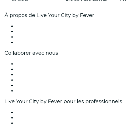
À propos de Live Your City by Fever
Presse
Travailler chez Fever
Cartes-cadeaux
Centre d'aide
Collaborer avec nous
Fever Zone
Publiez votre événement
Événements d'entreprise et avantages
Programme d'affiliation
Programme d'ambassadeurs et d'influenceurs
Partenariats avec des marques
Live Your City by Fever pour les professionnels
Événements privés et billets de groupe
Avantages pour les entreprises
Coupons et cartes cadeaux pour les entreprises