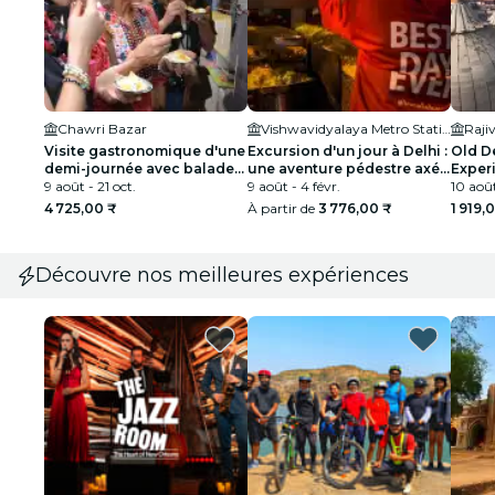
Chawri Bazar
Vishwavidyalaya Metro Station
Raji
Visite gastronomique d'une
Excursion d'un jour à Delhi :
Old De
demi-journée avec balade
une aventure pédestre axée
Exper
en rickshaw à vélo au
9 août - 21 oct.
sur la nourriture locale
9 août - 4 févr.
10 août
Masterji Kee Haveli
4 725,00 ₹
À partir de
3 776,00 ₹
1 919,
Découvre nos meilleures expériences