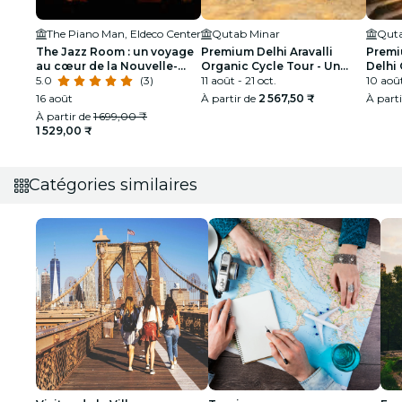
The Piano Man, Eldeco Center
Qutab Minar
Quta
The Jazz Room : un voyage
Premium Delhi Aravalli
Premi
au cœur de la Nouvelle-
Organic Cycle Tour - Un
Delhi 
Orléans
5.0
(3)
aperçu de l'Inde réelle et
11 août - 21 oct.
Premi
10 août
rurale
16 août
À partir de
2 567,50 ₹
À part
À partir de
1 699,00 ₹
1 529,00 ₹
Catégories similaires