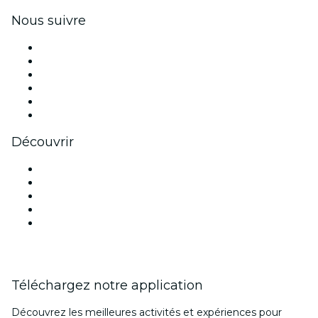
Nous suivre
Facebook
X (Twitter)
Instagram
TikTok
LinkedIn
Youtube
Découvrir
Lieux d'événements à New Delhi
Aujourd'hui
Demain
Cette semaine
Ce week-end
Téléchargez notre application
Découvrez les meilleures activités et expériences pour