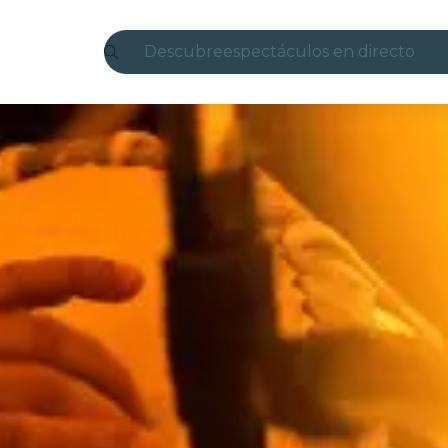
Descubre
espectáculos en directo
Madrid
candlelight
Londres
experiencias y ciudades
São Paulo
exposiciones
Seúl
recorridos por la ciudad
conciertos