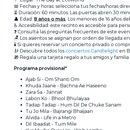
📅 Fechas y horas: selecciona tus fechas/horas dir
⏳ Duración: 60 minutos. Las puertas abren 30 min
👤 Edad:
8 años o más
. Los menores de 16 años d
♿ Accesibilidad: este recinto es accesible para pers
❓ Consulta las preguntas frecuentes de este eve
🪑 Los asientos se asignan por orden de llegada e
🕯️ Si quieres reservar un concierto privado o com
🎻 Descubre todos los
conciertos Candlelight
en B
🎁 Regala una tarjeta regalo a tus amigos y familia
Programa provisional*
Ajab Si - Om Shanti Om
Khuda Jaane - Bachna Ae Haseeno
Zara Sa - Jannat
Labon Ko - Bhool Bhulaiyaa
Tadap Tadap - Hum Dil De Chuke Sanam
Tu Jo Mila - Bajrangi Bhaijaan
Alvida - Life in a Metro
Dil Ibaadat - Tum Mile