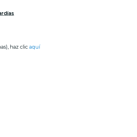
ardías
s), haz clic
aquí