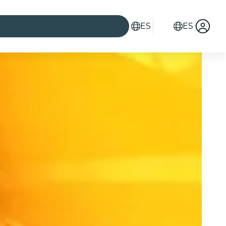
ES
ES