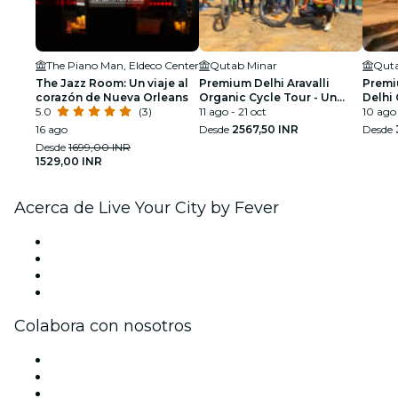
The Piano Man, Eldeco Center
Qutab Minar
Quta
The Jazz Room: Un viaje al
Premium Delhi Aravalli
Premi
corazón de Nueva Orleans
Organic Cycle Tour - Un
Delhi 
5.0
(3)
vistazo a la India real y rural
11 ago - 21 oct
Primer
10 ago 
16 ago
Desde
2567,50 INR
Desde
Desde
1699,00 INR
1529,00 INR
Acerca de Live Your City by Fever
Prensa
Únete al equipo
Tarjetas Regalo
Centro de asistencia
Colabora con nosotros
Gestiona tu evento
Publica tu evento
Eventos y beneficios para empresas