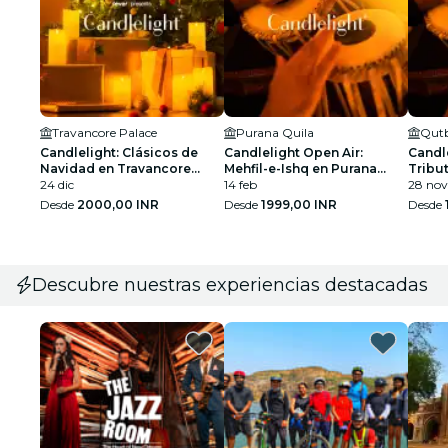
Travancore Palace
Purana Quila
Qutb
Candlelight: Clásicos de
Candlelight Open Air:
Candle
Navidad en Travancore
Mehfil-e-Ishq en Purana
Tribut
Palace
24 dic
Quila
14 feb
Qutub
28 nov
Desde
2000,00 INR
Desde
1999,00 INR
Desde
Descubre nuestras experiencias destacadas