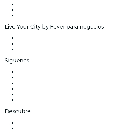
Programa de Afiliados
Programa de embajadores e influencers
Colaboraciones de marca
Live Your City by Fever para negocios
Eventos privados y entradas de grupo
Beneficios corporativos
Tarjetas y cupones de regalo corporativos
Síguenos
Facebook
X (Twitter)
Instagram
TikTok
LinkedIn
Youtube
Descubre
Locales y espacios de eventos en Nueva Delhi
Hoy