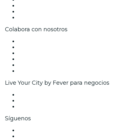
Únete al equipo
Tarjetas Regalo
Centro de asistencia
Colabora con nosotros
Gestiona tu evento
Publica tu evento
Eventos y beneficios para empresas
Programa de Afiliados
Programa de embajadores e influencers
Colaboraciones de marca
Live Your City by Fever para negocios
Eventos privados y entradas de grupo
Beneficios corporativos
Tarjetas y cupones de regalo corporativos
Síguenos
Facebook
X (Twitter)