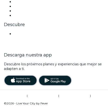
Instagram
TikTok
LinkedIn
Youtube
Descubre
Locales y espacios de eventos en Bangalore
Descarga nuestra app
Descubre los próximos planes y experiencias que mejor se
adapten a ti.
Términos de uso
|
Política de privacidad
|
Global Privacy Policy
|
Administrador de cookies
©2026 - Live Your City by Fever