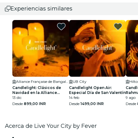
Experiencias similares
Alliance Française de Bangalore
UB City
Candlelight: Clásicos de
Candlelight Open Air:
Candle
Navidad en la Alliance
Especial Día de San Valentín
Rahma
Française
13 dic
14 feb
Embas
9 ago
Desde
899,00 INR
Desde
1499,00 INR
Desde
Acerca de Live Your City by Fever
Prensa