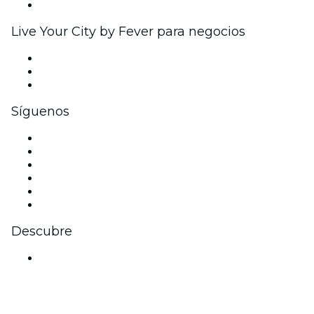
Colaboraciones de marca
Live Your City by Fever para negocios
Eventos privados y entradas de grupo
Beneficios corporativos
Tarjetas y cupones de regalo corporativos
Síguenos
Facebook
X (Twitter)
Instagram
TikTok
LinkedIn
Youtube
Descubre
Locales y espacios de eventos en Bangalore