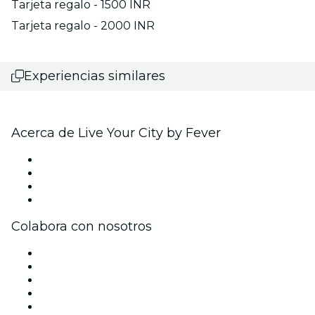
Tarjeta regalo - 1500 INR
Tarjeta regalo - 2000 INR
Experiencias similares
Acerca de Live Your City by Fever
Prensa
Únete al equipo
Tarjetas Regalo
Centro de asistencia
Colabora con nosotros
Gestiona tu evento
Publica tu evento
Eventos y beneficios para empresas
Programa de Afiliados
Programa de embajadores e influencers