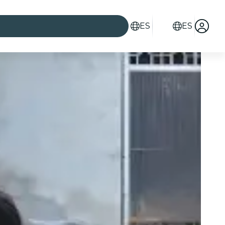
ES
ES