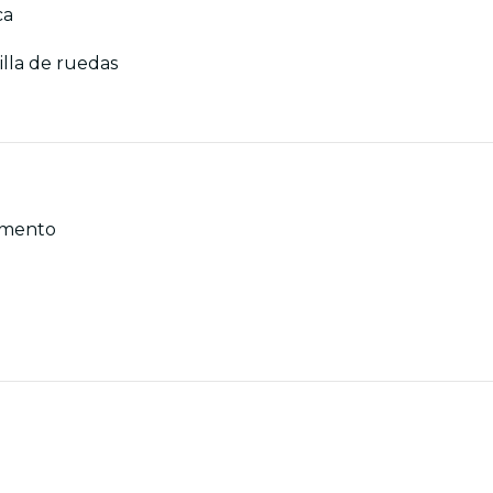
ca
illa de ruedas
momento