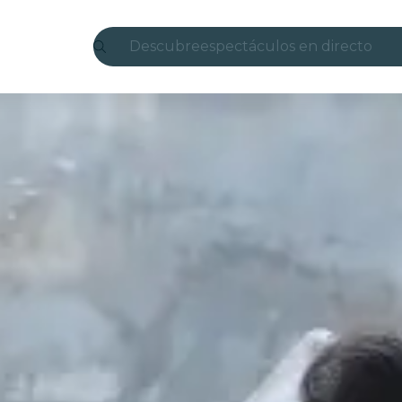
Descubre
espectáculos en directo
Madrid
candlelight
Londres
experiencias y ciudades
São Paulo
exposiciones
Seúl
recorridos por la ciudad
conciertos