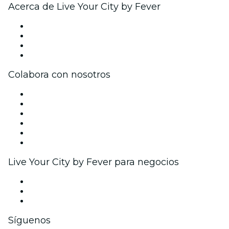
Acerca de Live Your City by Fever
Prensa
Únete al equipo
Tarjetas Regalo
Centro de asistencia
Colabora con nosotros
Gestiona tu evento
Publica tu evento
Eventos y beneficios para empresas
Programa de Afiliados
Programa de embajadores e influencers
Colaboraciones de marca
Live Your City by Fever para negocios
Eventos privados y entradas de grupo
Beneficios corporativos
Tarjetas y cupones de regalo corporativos
Síguenos