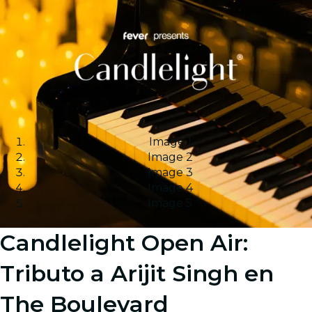
Image 1
Image 2
Image 3
Image 4
Image 5
Candlelight Open Air:
Tributo a Arijit Singh en
The Boulevard