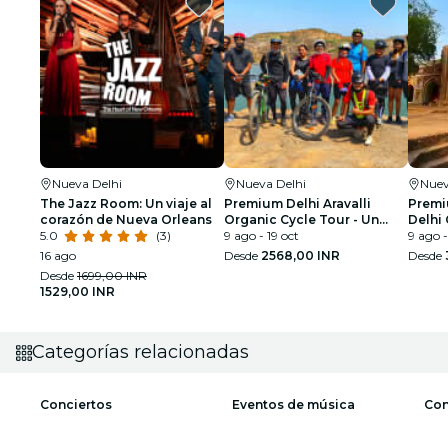
Nueva Delhi
Nueva Delhi
Nuev
The Jazz Room: Un viaje al
Premium Delhi Aravalli
Premi
corazón de Nueva Orleans
Organic Cycle Tour - Un
Delhi 
5.0
(3)
vistazo a la India real y rural
9 ago - 19 oct
Primer
9 ago -
16 ago
Desde
2568,00 INR
Desde
Desde
1699,00 INR
1529,00 INR
Categorías relacionadas
Conciertos
Eventos de música
Con