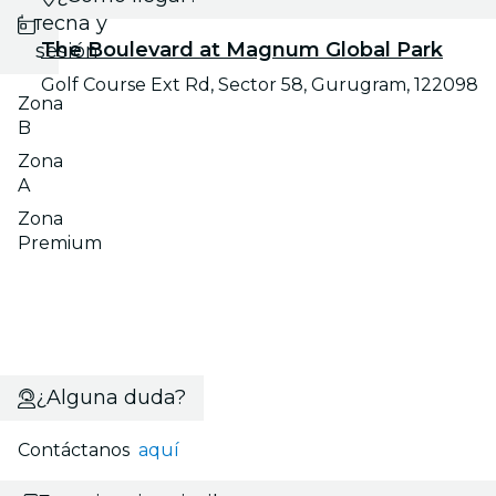
fecha y
The Boulevard at Magnum Global Park
sesión
Golf Course Ext Rd, Sector 58, Gurugram, 122098
Zona
B
Zona
A
Zona
Premium
¿Alguna duda?
Contáctanos
aquí