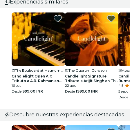
Experiencias similares
The Boulevard at Magnum Global Park
The Quorum Gurgaon
Appa
Candlelight Open Air:
Candlelight Signature:
Candle
Tributo a A.R. Rahman en
Tributo a Arijit Singh en The
Burma
The Boulevard
16 oct
Quorum
22 ago
4.5
Desde
999,00 INR
Desde
1999,00 INR
5 sept
Desde
Descubre nuestras experiencias destacadas