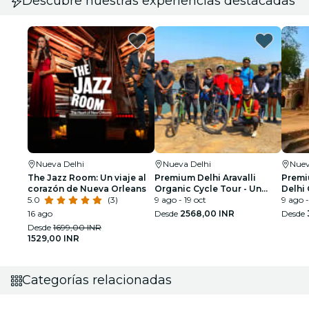
Descubre nuestras experiencias destacadas
Nueva Delhi
Nueva Delhi
Nuev
The Jazz Room: Un viaje al
Premium Delhi Aravalli
Premi
corazón de Nueva Orleans
Organic Cycle Tour - Un
Delhi 
5.0
(3)
vistazo a la India real y rural
9 ago - 19 oct
Primer
9 ago -
16 ago
Desde
2568,00 INR
Desde
Desde
1699,00 INR
1529,00 INR
Categorías relacionadas