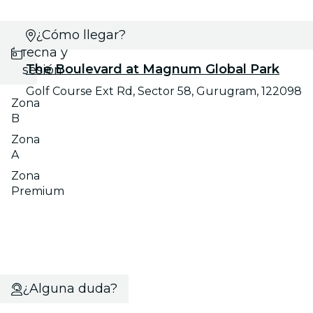
Selecciona
¿Cómo llegar?
fecha y
The Boulevard at Magnum Global Park
sesión
Golf Course Ext Rd, Sector 58, Gurugram, 122098
Zona
B
Zona
A
Zona
Premium
¿Alguna duda?