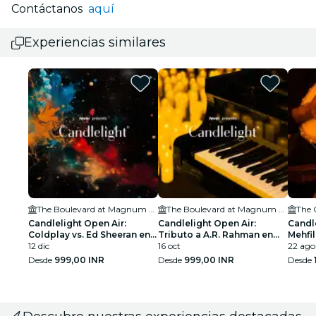
Contáctanos
aquí
Experiencias similares
The Boulevard at Magnum Global Park
The Boulevard at Magnum Global Park
The
Candlelight Open Air:
Candlelight Open Air:
Candle
Coldplay vs. Ed Sheeran en
Tributo a A.R. Rahman en
Mehfil
The Boulevard
12 dic
The Boulevard
16 oct
Quor
22 ago
Desde
999,00 INR
Desde
999,00 INR
Desde