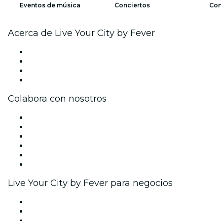
Eventos de música
Conciertos
Con
Acerca de Live Your City by Fever
Prensa
Únete al equipo
Tarjetas Regalo
Centro de asistencia
Colabora con nosotros
Gestiona tu evento
Publica tu evento
Eventos y beneficios para empresas
Programa de Afiliados
Programa de embajadores e influencers
Colaboraciones de marca
Live Your City by Fever para negocios
Eventos privados y entradas de grupo
Beneficios corporativos
Tarjetas y cupones de regalo corporativos