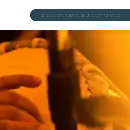
Descubre
espectáculos en directo
Madrid
candlelight
Londres
experiencias y ciudades
São Paulo
exposiciones
Seúl
recorridos por la ciudad
conciertos