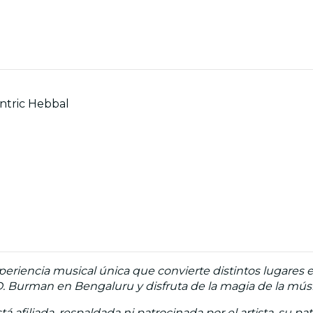
entric Hebbal
eriencia musical única que convierte distintos lugares e
D. Burman en Bengaluru y disfruta de la magia de la música
á afiliada, respaldada ni patrocinada por el artista, su pa