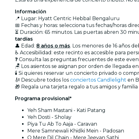
Información
📍 Lugar: Hyatt Centric Hebbal Bengaluru
📅 Fechas y horas: selecciona tus fechas/horas dir
⏳ Duración: 65 minutos. Las puertas abren 30 min
tardías
👤 Edad:
8 años o más
. Los menores de 16 años d
♿ Accesibilidad: este recinto es accesible para pers
❓ Consulta las preguntas frecuentes de este eve
🪑 Los asientos se asignan por orden de llegada e
🕯️ Si quieres reservar un concierto privado o com
🎻 Descubre todos los
conciertos Candlelight
en B
🎁 Regala una tarjeta regalo a tus amigos y familia
Programa provisional*
Yeh Sham Mastani - Kati Patang
Yeh Dosti - Sholay
Piya Tu Ab To Aaja - Caravan
Mere Samnewali Khidki Mein - Padosan
O Mere Dil Chain - Mere Jeevan Sathi