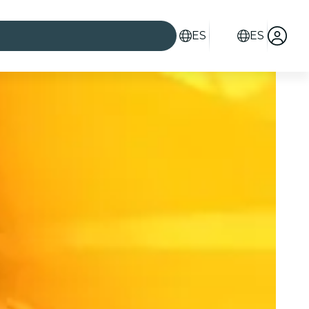
ES
ES