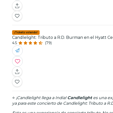
¡Tickets volando!
Candlelight: Tributo a R.D. Burman en el Hyatt C
4.5
(79)
⭐
¡Candlelight llega a India!
Candlelight
es una exp
ya para este concierto de Candlelight: Tributo a R.
Esta es una experiencia de concierto tributo. No est