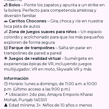
🎳
Bolos
– Ponte los zapatos y apunta a un strike en
la bolera. Perfecto para competencia amistosa y
diversión familiar
🚗
Carritos Chocones
– Gira, choca y ríe en nuestra
loca pista de autos
👶
Zona de juegos suaves para niños
– Un espacio
colorido y acolchonado para que los más pequeños
exploren de forma segura
🙌
Parque de trampolines
– Salta sin parar en
trampolines de pared a pared
🌟
Juegos de realidad virtual
– Sumérgete en
experiencias épicas de VR, incluyendo juegos
multijugador, VR en moto, Skywalk VR y más
Información
🕒 Horario: lunes a domingo, de 11:00 a.m. a 10:00
p.m. (último acceso a las 9:00 p.m.)
📍 Ubicación: 2do piso, Amayra Emporio Kharar
Mohali, Punjab 140301
👤 Edad mínima: 3+. Niños de 10 años o menos