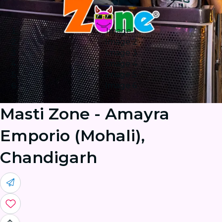
Image 1
Image 2
Image 3
Image 4
Image 5
Image 6
Masti Zone - Amayra
Emporio (Mohali),
Chandigarh