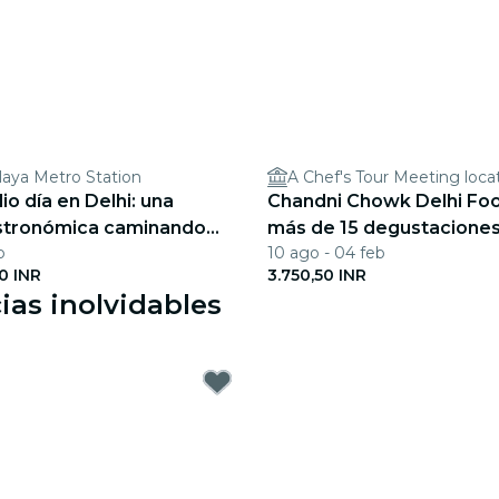
laya Metro Station
A Chef's Tour Meeting loca
o día en Delhi: una
Chandni Chowk Delhi Fo
stronómica caminando
más de 15 degustacione
b
10 ago - 04 feb
d
0 INR
3.750,50 INR
ias inolvidables