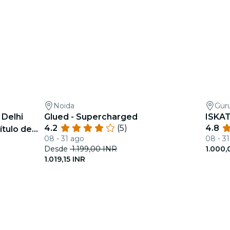
Noida
Gur
Delhi
Glued - Supercharged
ISKAT
4.2
(5)
4.8
ítulo de
08 - 31 ago
08 - 3
Desde
1.199,00 INR
1.000,
1.019,15 INR