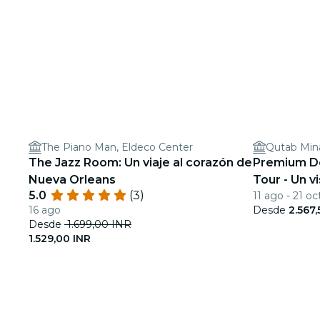
The Piano Man, Eldeco Center
Qutab Min
The Jazz Room: Un viaje al corazón de
Premium Del
Nueva Orleans
Tour - Un vi
5.0
(3)
11 ago - 21 oc
16 ago
Desde
2.567,
Desde
1.699,00 INR
1.529,00 INR