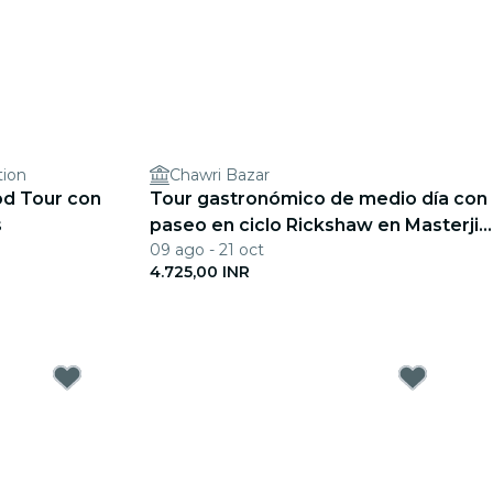
tion
Chawri Bazar
od Tour con
Tour gastronómico de medio día con
s
paseo en ciclo Rickshaw en Masterji
09 ago - 21 oct
Kee Haveli
4.725,00 INR