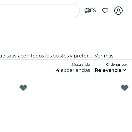
ES
Disfruta de los mejores eventos de comida y bebida en Nueva Delhi. Explora experiencias gourmet tentadoras que satisfacen todos los gustos y preferencias.
Ver más
Mostrando
Ordenar por
4
experiencias
Relevancia