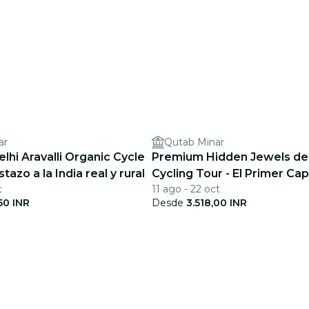
ar
Qutab Minar
hi Aravalli Organic Cycle
Premium Hidden Jewels de 
stazo a la India real y rural
Cycling Tour - El Primer Cap
t
11 ago - 22 oct
Delhi
50 INR
Desde
3.518,00 INR