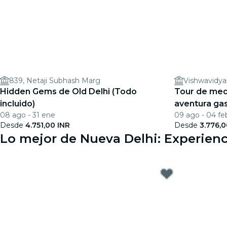
839, Netaji Subhash Marg
Vishwavidya
Hidden Gems de Old Delhi (Todo
Tour de medi
incluido)
aventura ga
08 ago - 31 ene
09 ago - 04 fe
por la ciuda
Desde
4.751,00 INR
Desde
3.776,0
Lo mejor de Nueva Delhi: Experienc