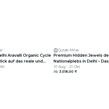
ar
Qutab Minar
hi Aravalli Organic Cycle
Premium Hidden Jewels de
Blick auf das reale und
Nationalplebs in Delhi – Das
Okt.
10 Aug. - 21 Okt.
ndien
Kapitel Delhis
₹
Ab
3.518,00 ₹