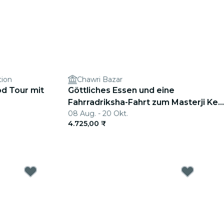
tion
Chawri Bazar
d Tour mit
Göttliches Essen und eine
Fahrradriksha-Fahrt zum Masterji Kee
08 Aug. - 20 Okt.
Haveli
4.725,00 ₹