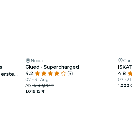
Noida
Gur
s
Glued - Supercharged
ISKAT
4.2
(5)
4.8
 erste
07 - 31 Aug.
07 - 31
Ab
1.199,00 ₹
1.000,
1.019,15 ₹