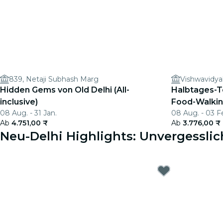
839, Netaji Subhash Marg
Vishwavidya
Hidden Gems von Old Delhi (All-
Halbtages-To
inclusive)
Food-Walki
08 Aug. - 31 Jan.
08 Aug. - 03 F
Ab
4.751,00 ₹
Ab
3.776,00 ₹
Neu-Delhi Highlights: Unvergesslic