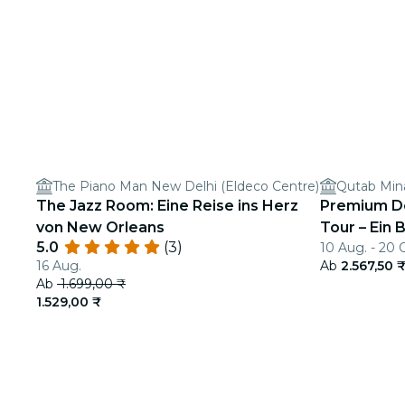
The Piano Man New Delhi (Eldeco Centre)
Qutab Min
The Jazz Room: Eine Reise ins Herz
Premium Del
von New Orleans
Tour – Ein 
5.0
(3)
10 Aug. - 20 
ländliche I
16 Aug.
Ab
2.567,50 
Ab
1.699,00 ₹
1.529,00 ₹