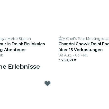
laya Metro Station
A Chef's Tour Meeting loca
ur in Delhi: Ein lokales
Chandni Chowk Delhi Foo
ng-Abenteuer
über 15 Verkostungen
eb.
08 Aug. - 03 Feb.
3.750,50 ₹
he Erlebnisse